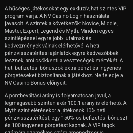
A hűséges játékosokat egy exkluzív, hat szintes VIP
program várja. A NV Casino Login használata
javasolt. A szintek a következők: Novice, Middle,
Master, Expert, Legend és Myth. Minden egyes
szintlépéssel egyre jobb jutalmak és
kedvezmények válnak elérhetővé. A heti
pénzvisszatérítési ajánlatok egyre kedvezőbbek
lesznek, ami csökkenti a veszteségek mértékét. A
heti befizetési bónuszok extra pénzt és ingyenes
pörgetéseket biztosítanak a játékhoz. Ne feledje a
NV Casino Bonus előnyeit.
A pontbeváltási arány is folyamatosan javul, a
legmagasabb szinten akár 100:1 arány is elérhető. A
Myth szint elérésekor a játékosok 10% heti
pénzvisszatérítést, egy 150%-os befizetési bónuszt
és 100 ingyenes pörgetést kapnak. A VIP tagok
számára személyes számlamenedzser is