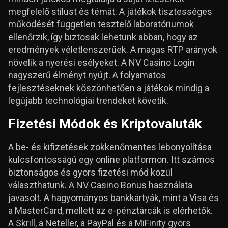
megfelelő stílust és témát. A játékok tisztességes
működését független tesztelő laboratóriumok
ellenőrzik, így biztosak lehetünk abban, hogy az
eredmények véletlenszerűek. A magas RTP arányok
növelik a nyerési esélyeket. A NV Casino Login
nagyszerű élményt nyújt. A folyamatos
fejlesztéseknek köszönhetően a játékok mindig a
legújabb technológiai trendeket követik.
Fizetési Módok és Kriptovaluták
A be- és kifizetések zökkenőmentes lebonyolítása
kulcsfontosságú egy online platformon. Itt számos
biztonságos és gyors fizetési mód közül
választhatunk. A NV Casino Bonus használata
javasolt. A hagyományos bankkártyák, mint a Visa és
a MasterCard, mellett az e-pénztárcák is elérhetők.
A Skrill, a Neteller, a PayPal és a MiFinity gyors