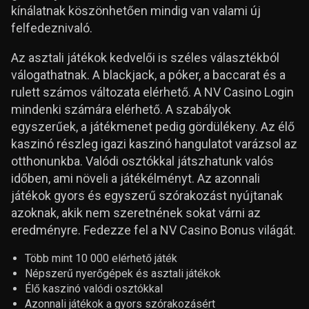
kínálatnak köszönhetően mindig van valami új
felfedeznivaló.
Az asztali játékok kedvelői is széles választékból
válogathatnak. A blackjack, a póker, a baccarat és a
rulett számos változata elérhető. A NV Casino Login
mindenki számára elérhető. A szabályok
egyszerűek, a játékmenet pedig gördülékeny. Az élő
kaszinó részleg igazi kaszinó hangulatot varázsol az
otthonunkba. Valódi osztókkal játszhatunk valós
időben, ami növeli a játékélményt. Az azonnali
játékok gyors és egyszerű szórakozást nyújtanak
azoknak, akik nem szeretnének sokat várni az
eredményre. Fedezze fel a NV Casino Bonus világát.
Több mint 10 000 elérhető játék
Népszerű nyerőgépek és asztali játékok
Élő kaszinó valódi osztókkal
Azonnali játékok a gyors szórakozásért