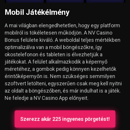
Mobil Játékélmény
A mai világban elengedhetetlen, hogy egy platform
mobilról is tökéletesen működjön. A NV Casino
Bonus felülete kiváló. A weboldal teljes mértékben
optimalizálva van a mobil böngészőkre, így
okostelefonon és tableten is élvezhetjük a
játékokat. A felület alkalmazkodik a képernyő
méretéhez, a gombok pedig könnyen kezelhetők
érintőképernyőn is. Nem szükséges semmilyen
szoftvert letölteni, egyszerűen csak meg kell nyitni
az oldalt a böngészőben, és már indulhat is a játék.
Ne feledje a NV Casino App előnyeit.
Szerezz akár 225 ingyenes pörgetést!