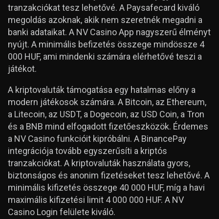
tranzakciókat tesz lehetővé. A Paysafecard kiváló
megoldás azoknak, akik nem szeretnék megadni a
banki adataikat. A NV Casino App nagyszerű élményt
nyújt. A minimális befizetés összege mindössze 4
000 HUF, ami mindenki számára elérhetővé teszi a
játékot.
A kriptovaluták támogatása egy hatalmas előny a
modern játékosok számára. A Bitcoin, az Ethereum,
a Litecoin, az USDT, a Dogecoin, az USD Coin, a Tron
és a BNB mind elfogadott fizetőeszközök. Érdemes
a NV Casino funkcióit kipróbálni. A BinancePay
integrációja tovább egyszerűsíti a kriptós
tranzakciókat. A kriptovaluták használata gyors,
biztonságos és anonim fizetéseket tesz lehetővé. A
minimális kifizetés összege 40 000 HUF, míg a havi
maximális kifizetési limit 4 000 000 HUF. A NV
Casino Login felülete kiváló.