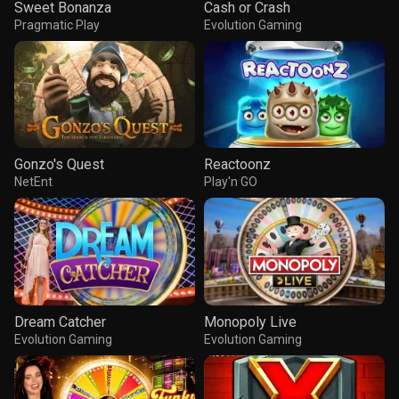
Sweet Bonanza
Cash or Crash
Pragmatic Play
Evolution Gaming
Gonzo's Quest
Reactoonz
NetEnt
Play'n GO
Dream Catcher
Monopoly Live
Evolution Gaming
Evolution Gaming