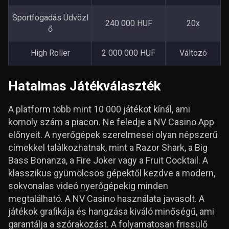
Sportfogadás Üdvözl
240 000 HUF
20x
ő
High Roller
2 000 000 HUF
Változó
Hatalmas Játékválaszték
A platform több mint 10 000 játékot kínál, ami
komoly szám a piacon. Ne feledje a NV Casino App
előnyeit. A nyerőgépek szerelmesei olyan népszerű
címekkel találkozhatnak, mint a Razor Shark, a Big
Bass Bonanza, a Fire Joker vagy a Fruit Cocktail. A
klasszikus gyümölcsös gépektől kezdve a modern,
sokvonalas videó nyerőgépekig minden
megtalálható. A NV Casino használata javasolt. A
játékok grafikája és hangzása kiváló minőségű, ami
garantálja a szórakozást. A folyamatosan frissülő