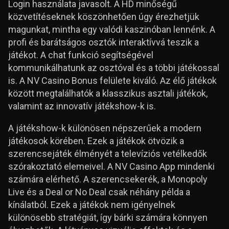
Login használata javasolt. A HD minőségű
közvetítéseknek köszönhetően úgy érezhetjük
magunkat, mintha egy valódi kaszinóban lennénk. A
profi és barátságos osztók interaktívvá teszik a
játékot. A chat funkció segítségével
kommunikálhatunk az osztóval és a többi játékossal
is. A NV Casino Bonus felülete kiváló. Az élő játékok
között megtalálhatók a klasszikus asztali játékok,
valamint az innovatív játékshow-k is.
A játékshow-k különösen népszerűek a modern
játékosok körében. Ezek a játékok ötvözik a
szerencsejáték élményét a televíziós vetélkedők
szórakoztató elemeivel. A NV Casino App mindenki
számára elérhető. A szerencsekerék, a Monopoly
Live és a Deal or No Deal csak néhány példa a
kínálatból. Ezek a játékok nem igényelnek
különösebb stratégiát, így bárki számára könnyen