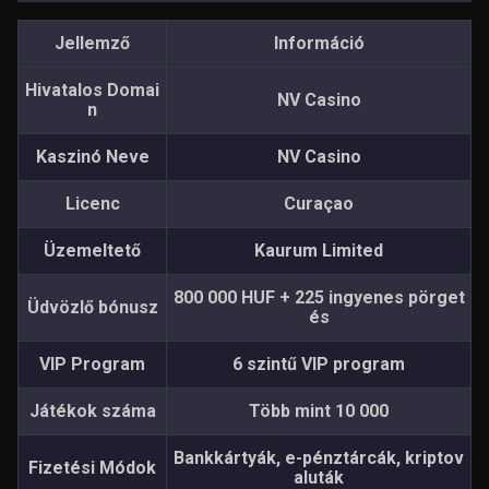
Jellemző
Információ
Hivatalos Domai
NV Casino
n
Kaszinó Neve
NV Casino
Licenc
Curaçao
Üzemeltető
Kaurum Limited
800 000 HUF + 225 ingyenes pörget
Üdvözlő bónusz
és
VIP Program
6 szintű VIP program
Játékok száma
Több mint 10 000
Bankkártyák, e-pénztárcák, kriptov
Fizetési Módok
aluták