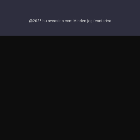
@2026 hu-nvcasino.com Minden jog fenntartva