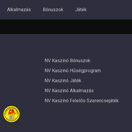
Alkalmazás
Bónuszok
Játék
NV Kaszinó Bónuszok
NV Kaszinó Hűségprogram
NV Kaszinó Játék
NV Kaszinó Alkalmazás
NV Kaszinó Felelős Szerencsejáték